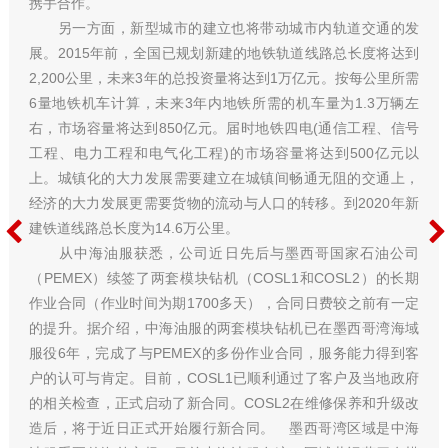
携手合作。
另一方面，新型城市的建立也将带动城市内轨道交通的发
展。2015年前，全国已规划新建的地铁轨道线路总长度将达到
2,200公里，未来3年的总投资量将达到1万亿元。按每公里所需
6量地铁机车计算，未来3年内地铁所需的机车量为1.3万辆左
右，市场容量将达到850亿元。届时地铁四电(通信工程、信号
工程、电力工程和电气化工程)的市场容量将达到500亿元以
上。城镇化的大力发展需要建立在城镇间畅通无阻的交通上，
经济的大力发展更需要货物的流动与人口的转移。到2020年新
建铁道线路总长度为14.6万公里。
从中海油服获悉，公司近日先后与墨西哥国家石油公司
（PEMEX）续签了两套模块钻机（COSL1和COSL2）的长期
作业合同（作业时间为期1700多天），合同日费较之前有一定
的提升。据介绍，中海油服的两套模块钻机已在墨西哥湾海域
服役6年，完成了与PEMEX的多份作业合同，服务能力得到客
户的认可与肯定。目前，COSL1已顺利通过了客户及当地政府
的相关检查，正式启动了新合同。COSL2在维修保养和升级改
造后，将于近日正式开始履行新合同。 墨西哥湾区域是中海