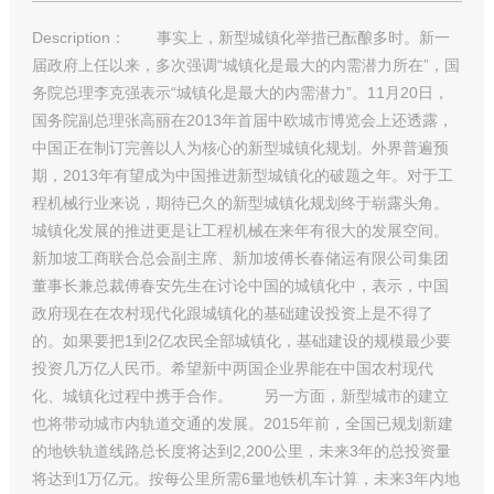
Description： 事实上，新型城镇化举措已酝酿多时。新一
届政府上任以来，多次强调“城镇化是最大的内需潜力所在”，国
务院总理李克强表示“城镇化是最大的内需潜力”。11月20日，
国务院副总理张高丽在2013年首届中欧城市博览会上还透露，
中国正在制订完善以人为核心的新型城镇化规划。外界普遍预
期，2013年有望成为中国推进新型城镇化的破题之年。对于工
程机械行业来说，期待已久的新型城镇化规划终于崭露头角。
城镇化发展的推进更是让工程机械在来年有很大的发展空间。
新加坡工商联合总会副主席、新加坡傅长春储运有限公司集团
董事长兼总裁傅春安先生在讨论中国的城镇化中，表示，中国
政府现在在农村现代化跟城镇化的基础建设投资上是不得了
的。如果要把1到2亿农民全部城镇化，基础建设的规模最少要
投资几万亿人民币。希望新中两国企业界能在中国农村现代
化、城镇化过程中携手合作。 另一方面，新型城市的建立
也将带动城市内轨道交通的发展。2015年前，全国已规划新建
的地铁轨道线路总长度将达到2,200公里，未来3年的总投资量
将达到1万亿元。按每公里所需6量地铁机车计算，未来3年内地