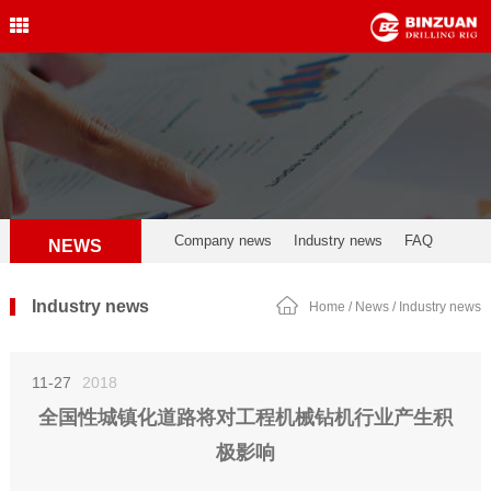
Water Well Drilling Rig
,Engineering Drilling Rig,
Drilling Rig,BINZUAN Drilling
Rig
中文简体
English
welldrillingrig@126.com
Company news
Industry news
FAQ
NEWS
Industry news
Home
/
News
/
Industry news
11-27
2018
全国性城镇化道路将对工程机械钻机行业产生积
极影响