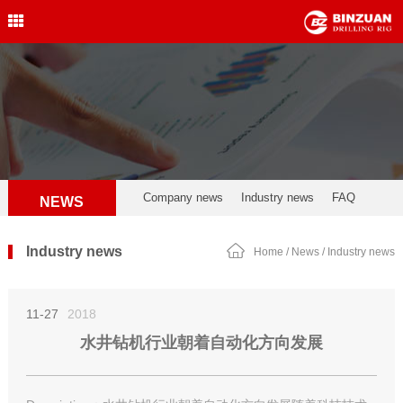
Water Well Drilling Rig
,Engineering Drilling Rig,
Drilling Rig,BINZUAN Drilling
Rig
中文简体
English
welldrillingrig@126.com
Company news
Industry news
FAQ
NEWS
Industry news
Home
/
News
/
Industry news
11-27
2018
水井钻机行业朝着自动化方向发展