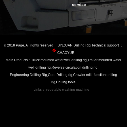
service
© 2018 Page. All rights reserved BINZUAN Drilling Rig Technical support ：
CHAOYUE
Main Products：Truck mounted water well drilling rig,Trailer mounted water
well drilling rig,Reverse circulation drilling rig,
Engineering Drilling Rig,Core Drilling rig,Crawler milti-function drilling
rig,Drilling tools
Links：
vegetable washing machine